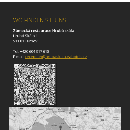
WO FINDEN SIE UNS
Zámecká restaurace Hrubá skála
Hrubá Skála 1
511 01 Turnov
Tel: +420 604 317 618
E-mail:
reception@hrubaskala.eahotels.cz