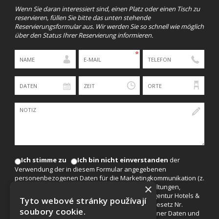
Wenn Sie daran interessiert sind, einen Platz oder einen Tisch zu
reservieren, füllen Sie bitte das unten stehende
Reservierungsformular aus. Wir werden Sie so schnell wie möglich
über den Status Ihrer Reservierung informieren.
Ich stimme zu
Ich bin nicht einverstanden
der
Verwendung der in diesem Formular angegebenen
personenbezogenen Daten für die Marketingkommunikation (z.
×
B. für den Versand von Angeboten für Veranstaltungen,
Rabatten und Neuigkeiten von der Firma EuroAgentur Hotels &
Tyto webové stránky používají
Travel, a.s.) zu. Die Daten werden gemäß dem Gesetz Nr.
soubory cookie.
101/2000 Slg. über den Schutz personenbezogener Daten und