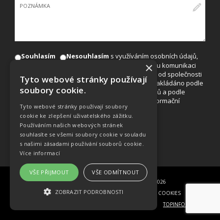
Souhlasím
Nesouhlasím
s využíváním osobních údajů,
×
uvedených v tomto formuláři, pro marketingovou komunikaci
(např. se zasíláním nabídek akcí, slev a novinek od společnosti
Tyto webové stránky používají
EuroAgentur Hotels&Travel, a.s.). S údaji bude nakládáno podle
soubory cookie.
zákona č. 101/2000Sb., o ochraně osobních údajů a podle
zákona č. 480/2004Sb., o některých službách informační
Tyto webové stránky používají soubory
společnosti.
cookie ke zlepšení uživatelského zážitku.
Používáním našich webových stránek
souhlasíte se všemi soubory cookie v souladu
s našimi zásadami používání souborů cookie.
Více informací
VŠE PŘIJMOUT
VŠE ODMÍTNOUT
© COPYRIGHT EUROAGENTUR HOTELS&TRAVEL A.S. 2015-2026
ZOBRAZIT PODROBNOSTI
DECLARATION ON THE PROTECTION OF PERSONAL DATA
|
COOKIES
TOPINFO DIGITAL
NEZBYTNĚ NUTNÉ SOUBORY