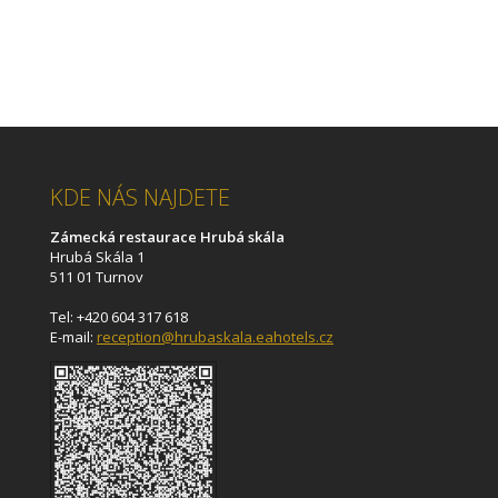
KDE NÁS NAJDETE
Zámecká restaurace Hrubá skála
Hrubá Skála 1
511 01 Turnov
Tel: +420 604 317 618
E-mail:
reception@hrubaskala.eahotels.cz