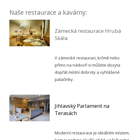
Naše restaurace a kavárny:
Zámecká restaurace Hrubá
Skála
V zámecké restauraci, krčmě nebo
přímo na nádvoří si můžete dosyta
dopřát místní dobroty a vyhlášené
palačinky.
Jihlavský Parlament na
Terasách
Moderní restaurace je ideálním místem,
kam si zajít na skvělý oběd, večeři nebo