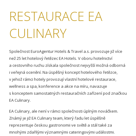
RESTAURACE EA
CULINARY
Společnost EuroAgentur Hotels & Travel a.s. provozuje již více
než 25 let hotelový řetězec EA Hotels. V oboru hotelnictví
a cestovního ruchu získala společnost nejvyšší možná odborná
i veřejná ocenění. Na úspěšný koncept hotelového řetězce,
v jehož rámci hotely provozují vlastní hotelové restaurace,
wellness a spa, konference a akce na míru, navazuje
s konceptem samostatných restauračních zařízení pod značkou
EA Culinary.
EA Culinary, ale není v rámci společnosti úplným nováčkem.
Známý je již EA Culinary team, který řadu let úspěšně
reprezentuje českou gastronomii ve světě a stál také za
mnohými zdařilými významnými cateringovými událostmi.