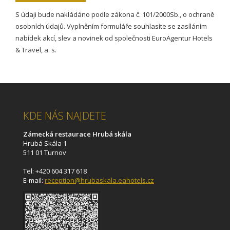
S údaji bude nakládáno podle zákona č. 101/2000Sb., o ochraně
osobních údajů. Vyplněním formuláře souhlasíte se zasíláním
nabídek akcí, slev a novinek od společnosti EuroAgentur Hotels
& Travel, a. s.
KDE NÁS NAJDETE
Zámecká restaurace Hrubá skála
Hrubá Skála 1
511 01 Turnov
Tel: +420 604 317 618
E-mail:
reception@hrubaskala.eahotels.cz