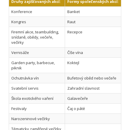
Druhy zajišťovaných akcí:
Formy společenských akcí:
Konference
Banket
Kongres
Raut
Firemní akce, teambuilding,
Recepce
snídaně, obědy, večeře,
večírky
Vernisáže
Číše vína
Garden party, barbecue,
Koktejl
piknik
Ochutnávka vín
Bufetový oběd nebo večeře
Svatební servis
Zahradní slavnost
Škola exotického vaření
Galavečeře
Festivaly
Čaj o páté
Narozeninové večírky
Tématicky zaměřené večírky