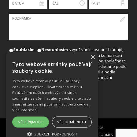
Souhlasím
Nesouhlasím
s využíváním osobních údajů,
×
uvedených v tomto formuláři, pro marketingovou komunikaci
(např. se zasíláním nabídek akcí, slev a novinek od společnosti
Tyto webové stránky používají
EuroAgentur Hotels&Travel, a.s.). S údaji bude nakládáno podle
soubory cookie.
zákona č. 101/2000Sb., o ochraně osobních údajů a podle
zákona č. 480/2004Sb., o některých službách informační
Tyto webové stránky používají soubory
společnosti.
cookie ke zlepšení uživatelského zážitku.
Používáním našich webových stránek
souhlasíte se všemi soubory cookie v souladu
s našimi zásadami používání souborů cookie.
Více informací
VŠE PŘIJMOUT
VŠE ODMÍTNOUT
© COPYRIGHT EUROAGENTUR HOTELS&TRAVEL A.S. 2015-2026
ZOBRAZIT PODROBNOSTI
DECLARATION ON THE PROTECTION OF PERSONAL DATA
|
COOKIES