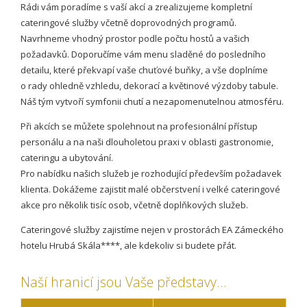
Rádi vám poradíme s vaší akcí a zrealizujeme kompletní
cateringové služby včetně doprovodných programů.
Navrhneme vhodný prostor podle počtu hostů a vašich
požadavků. Doporučíme vám menu sladěné do posledního
detailu, které překvapí vaše chuťové buňky, a vše doplníme
o rady ohledně vzhledu, dekorací a květinové výzdoby tabule.
Náš tým vytvoří symfonii chutí a nezapomenutelnou atmosféru.
Při akcích se můžete spolehnout na profesionální přístup
personálu a na naši dlouholetou praxi v oblasti gastronomie,
cateringu a ubytování.
Pro nabídku našich služeb je rozhodující především požadavek
klienta. Dokážeme zajistit malé občerstvení i velké cateringové
akce pro několik tisíc osob, včetně doplňkových služeb.
Cateringové služby zajistíme nejen v prostorách EA Zámeckého
hotelu Hrubá Skála****, ale kdekoliv si budete přát.
Naší hranicí jsou Vaše představy…