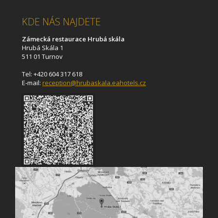
KDE NÁS NAJDETE
Zámecká restaurace Hrubá skála
Hrubá Skála 1
511 01 Turnov
Tel: +420 604 317 618
E-mail:
reception@hrubaskala.eahotels.cz