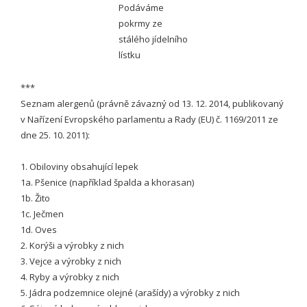
Podáváme
pokrmy ze
stálého jídelního
lístku
***
Seznam alergenů (právně závazný od 13. 12. 2014, publikovaný
v Nařízení Evropského parlamentu a Rady (EU) č. 1169/2011 ze
dne 25. 10. 2011):
1. Obiloviny obsahující lepek
1a. Pšenice (například špalda a khorasan)
1b. Žito
1c. Ječmen
1d. Oves
2. Korýši a výrobky z nich
3. Vejce a výrobky z nich
4. Ryby a výrobky z nich
5. Jádra podzemnice olejné (arašídy) a výrobky z nich