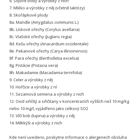
6. Sójové boby a výrobky z nich
7. Mléko a výrobky z něj (včetně laktózy)
8. Skořápkové plody
8a. Mandle (Amygdalus communis L.)
8b. Lískové ořechy (Corylus avellana)
8c. Vlašské ořechy (Juglans regia)
8d. Kešu ořechy (Anacardium occidentale)
8e. Pekanové ořechy (Carya illinoinensis)
8f. Para ořechy (Bertholletia excelsa)
8g. Pistácie (Pistacia vera)
8h. Makadamie (Macadamia ternifolia)
9. Celer a výrobky z něj
10. Hořčice a výrobky z ní
11. Sezamová semena a výrobky z nich
12. Oxid siřičitý a siřičitany v koncentracích vyšších než 10 mg/kg
nebo 10 mg/l, vyjádřeno jako celkový SO2
13. Vlčí bob (lupina) a výrobky z něj
14. Měkkýši a výrobky z nich
Kde není uvedeno, poskytne informace o alergenech obsluha