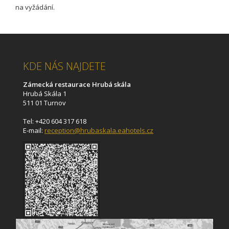
na vyžádání.
KDE NÁS NAJDETE
Zámecká restaurace Hrubá skála
Hrubá Skála 1
511 01 Turnov
Tel: +420 604 317 618
E-mail:
reception@hrubaskala.eahotels.cz